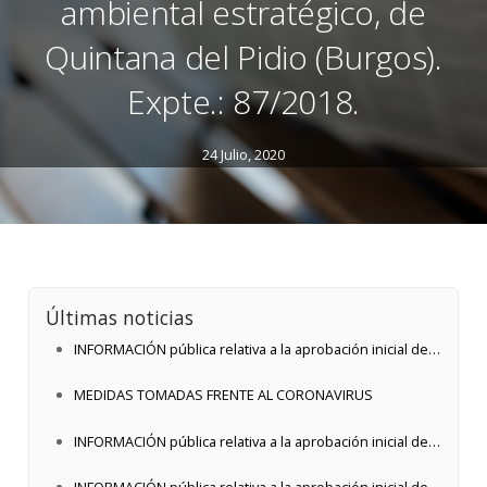
ambiental estratégico, de
Quintana del Pidio (Burgos).
Expte.: 87/2018.
24 Julio, 2020
Últimas noticias
INFORMACIÓN pública relativa a la aprobación inicial de
la revisión de las Normas Urbanísticas Municipales,
MEDIDAS TOMADAS FRENTE AL CORONAVIRUS
junto con el correspondiente estudio ambiental
estratégico, de Quintana del Pidio (Burgos). Expte.:
INFORMACIÓN pública relativa a la aprobación inicial de
87/2018.
la revisión de las Normas Urbanísticas Municipales,
INFORMACIÓN pública relativa a la aprobación inicial de