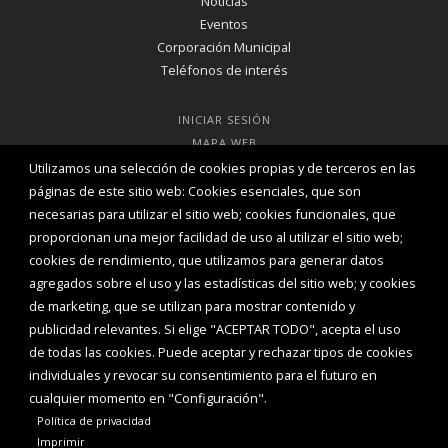
Noticias
EL 4 DE MAYO DE 2020
Eventos
Corporación Municipal
Teléfonos de interés
INICIAR SESIÓN
MAPA WEB
Utilizamos una selección de cookies propias y de terceros en las
páginas de este sitio web: Cookies esenciales, que son
necesarias para utilizar el sitio web; cookies funcionales, que
proporcionan una mejor facilidad de uso al utilizar el sitio web;
cookies de rendimiento, que utilizamos para generar datos
agregados sobre el uso y las estadísticas del sitio web; y cookies
de marketing, que se utilizan para mostrar contenido y
publicidad relevantes. Si elige "ACEPTAR TODO", acepta el uso
de todas las cookies. Puede aceptar y rechazar tipos de cookies
individuales y revocar su consentimiento para el futuro en
cualquier momento en "Configuración".
Política de privacidad
Aviso Legal
Política de privacidad
Política de Cookies
Imprimir
Declaración de accesibilidad