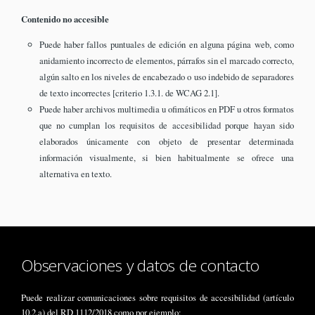
Contenido no accesible
Puede haber fallos puntuales de edición en alguna página web, como
anidamiento incorrecto de elementos, párrafos sin el marcado correcto,
algún salto en los niveles de encabezado o uso indebido de separadores
de texto incorrectes [criterio 1.3.1. de WCAG 2.1].
Puede haber archivos multimedia u ofimáticos en PDF u otros formatos
que no cumplan los requisitos de accesibilidad porque hayan sido
elaborados únicamente con objeto de presentar determinada
información visualmente, si bien habitualmente se ofrece una
alternativa en texto.
Observaciones y datos de contacto
Puede realizar comunicaciones sobre requisitos de accesibilidad (artículo
10.2.a) del RD 1112/2018 como por ejemplo: