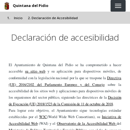
Pasar al contenido principal
Quintana del Pidio
Inicio
Declaración de Accesibilidad
Declaración de accesibilidad
El Ayuntamiento de Quintana del Pidio se ha comprometido a hacer
accesible
su sitio web
y su aplicación para dispositivos móviles, de
conformidad con la legislación nacional por la que se traspone la
Directiva
(UE) 2016/2102 del Parlamento Europeo y del Consejo
sobre la
accesibilidad de los sitios web y aplicaciones para dispositivos móviles de
los organismos del sector público, siguiendo las directrices de la
Decisión
de Ejecución (UE) 2018/1523 de la Comisión de 11 de octubre de 2018
.
Para lograr este objetivo, el Ayuntamiento sigue tecnologías estándar
establecidas por el
W3C
(World Wide Web Consortium), su
Iniciativa de
Accesibilidad Web
(WAI) y el
Observatorio de la Accesibilidad Web
del
Ministerio de Política Territorial y Función Pública
, con el fin de crear un