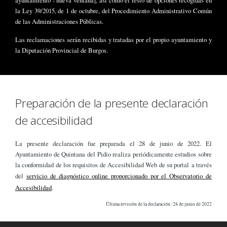
ayuntamiento - nueva ventana], así como el resto de opciones recogidas en
la Ley 39/2015, de 1 de octubre, del Procedimiento Administrativo Común
de las Administraciones Públicas.
Las reclamaciones serán recibidas y tratadas por el propio ayuntamiento y
la Diputación Provincial de Burgos.
Preparación de la presente declaración
de accesibilidad
La presente declaración fue preparada el 28 de junio de 2022. El
Ayuntamiento de Quintana del Pidio realiza periódicamente estudios sobre
la conformidad de los requisitos de Accesibilidad Web de su portal a través
del
servicio de diagnóstico online proporcionado por el Observatorio de
Accesibilidad
.
Última revisión de la declaración: 28 de junio de 2022