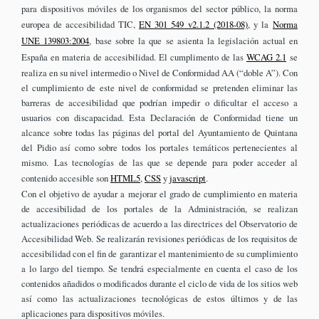
para dispositivos móviles de los organismos del sector público, la norma
europea de accesibilidad TIC,
EN 301 549 v2.1.2 (2018-08)
, y la
Norma
UNE 139803:2004
, base sobre la que se asienta la legislación actual en
España en materia de accesibilidad. El cumplimento de las
WCAG 2.1
se
realiza en su nivel intermedio o Nivel de Conformidad AA (“doble A”). Con
el cumplimiento de este nivel de conformidad se pretenden eliminar las
barreras de accesibilidad que podrían impedir o dificultar el acceso a
usuarios con discapacidad. Esta Declaración de Conformidad tiene un
alcance sobre todas las páginas del portal del Ayuntamiento de Quintana
del Pidio así como sobre todos los portales temáticos pertenecientes al
mismo. Las tecnologías de las que se depende para poder acceder al
contenido accesible son
HTML5
,
CSS
y
javascript
.
Con el objetivo de ayudar a mejorar el grado de cumplimiento en materia
de accesibilidad de los portales de la Administración, se realizan
actualizaciones periódicas de acuerdo a las directrices del Observatorio de
Accesibilidad Web. Se realizarán revisiones periódicas de los requisitos de
accesibilidad con el fin de garantizar el mantenimiento de su cumplimiento
a lo largo del tiempo. Se tendrá especialmente en cuenta el caso de los
contenidos añadidos o modificados durante el ciclo de vida de los sitios web
así como las actualizaciones tecnológicas de estos últimos y de las
aplicaciones para dispositivos móviles.